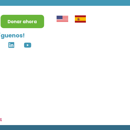
Donar ahora
íguenos!
4