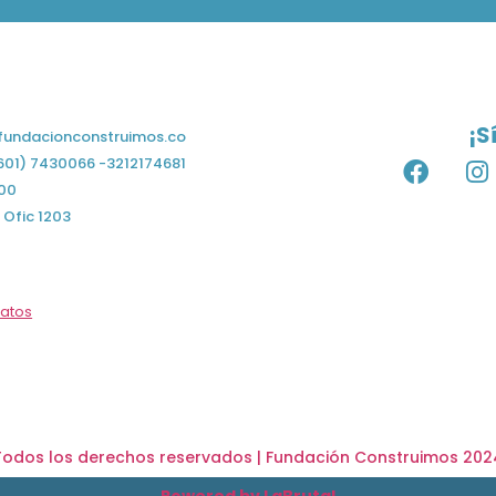
¿Cómo ayudar?
hacemos?
Sala de prensa
¡S
fundacionconstruimos.co
601) 7430066 -3212174681
00
 Ofic 1203
Datos
Todos los derechos reservados | Fundación Construimos 202